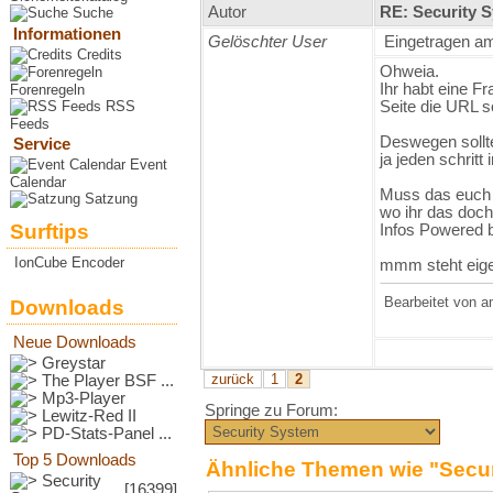
Autor
RE: Security S
Suche
Informationen
Gelöschter User
Eingetragen am
Credits
Ohweia.
Ihr habt eine F
Forenregeln
RSS
Seite die URL so
Feeds
Deswegen sollte
Service
ja jeden schritt
Event
Calendar
Muss das euch 
Satzung
wo ihr das doc
Surftips
Infos Powered 
IonCube Encoder
mmm steht eigen
Bearbeitet von
a
Downloads
Neue Downloads
Greystar
zurück
1
2
The Player BSF ...
Mp3-Player
Springe zu Forum:
Lewitz-Red II
PD-Stats-Panel ...
Top 5 Downloads
Ähnliche Themen wie "Securi
Security
[16399]