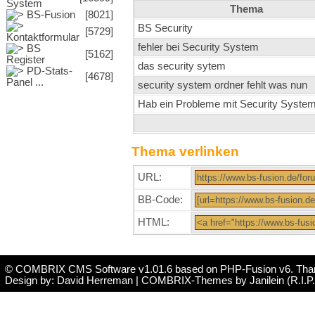
System
Thema
BS-Fusion
[8021]
BS Security
[5729]
Kontaktformular
fehler bei Security System
BS
[5162]
Register
das security sytem
PD-Stats-
[4678]
Panel ...
security system ordner fehlt was nun
Hab ein Probleme mit Security Syste
Thema verlinken
URL:
BB-Code:
HTML:
© COMBRIX CMS Software v1.01.6
based on PHP-Fusion v6. Than
Design by:
David Herreman
| COMBRIX-Themes by Janilein (R.I.P. 