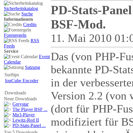
PD-Stats-Panel
Sicherheitskatalog
Suche
Informationen
BSF-Mod.
Credits
11. Mai 2010 01:
Forenregeln
RSS
Feeds
Service
Das (von PHP-Fu
Event
Calendar
bekannte PD-Stat
Satzung
Surftips
in der verbesserte
IonCube Encoder
Version 2.2 (von
Downloads
Neue Downloads
Greystar
(dort für PHP-Fus
The Player BSF ...
Mp3-Player
modifiziert für B
Lewitz-Red II
PD-Stats-Panel ...
Top 5 Downloads