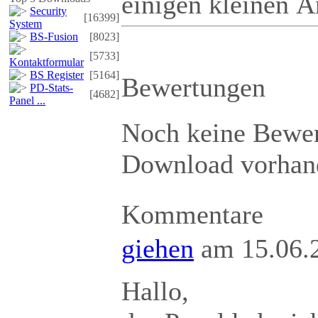
einigen kleinen 
Security
[16399]
System
BS-Fusion
[8023]
[5733]
Kontaktformular
BS Register
[5164]
Bewertungen
PD-Stats-
[4682]
Panel ...
Noch keine Bewer
Download vorhan
Kommentare
giehen
am 15.06.
Hallo,