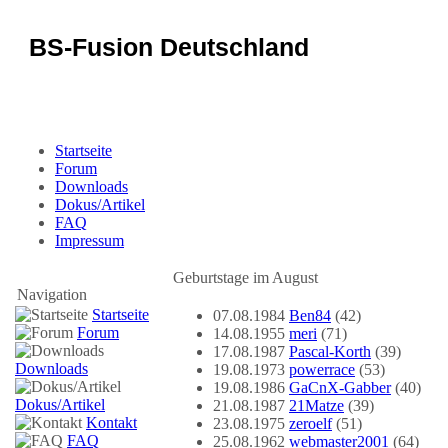
BS-Fusion Deutschland
Sicherheit für das Portal
Startseite
Forum
Downloads
Dokus/Artikel
FAQ
Impressum
Geburtstage im August
Navigation
Startseite
07.08.1984
Ben84
(42)
Forum
14.08.1955
meri
(71)
17.08.1987
Pascal-Korth
(39)
Downloads
19.08.1973
powerrace
(53)
19.08.1986
GaCnX-Gabber
(40)
Dokus/Artikel
21.08.1987
21Matze
(39)
Kontakt
23.08.1975
zeroelf
(51)
FAQ
25.08.1962
webmaster2001
(64)