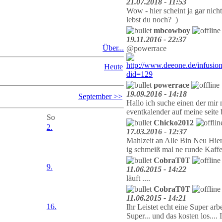
21.07.2018 - 11:53
Wow - hier scheint ja gar nich
lebst du noch?
)
mbcowboy
19.11.2016 - 22:37
Über...
@powerrace
Heute
powerrace
19.09.2016 - 14:18
September >>
Hallo ich suche einen der mir
eventkalender auf meine seit
So
Chicko2012
2.
17.03.2016 - 12:37
Mahlzeit an Alle Bin Neu Hie
ig schmeiß mal ne runde Kaffe
CobraT0T
9.
11.06.2015 - 14:22
läuft ....
CobraT0T
11.06.2015 - 14:21
16.
Ihr Leistet echt eine Super arbe
Super... und das kosten los..