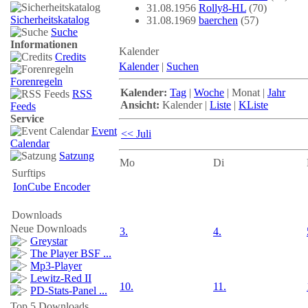
31.08.1956
Rolly8-HL
(70)
Sicherheitskatalog
31.08.1969
baerchen
(57)
Suche
Informationen
Kalender
Credits
Kalender
|
Suchen
Forenregeln
Kalender:
Tag
|
Woche
|
Monat
|
Jahr
RSS
Ansicht:
Kalender
|
Liste
|
KListe
Feeds
Service
Event
<< Juli
Calendar
Satzung
Mo
Di
Surftips
IonCube Encoder
Downloads
Neue Downloads
3.
4.
Greystar
The Player BSF ...
Mp3-Player
Lewitz-Red II
10.
11.
PD-Stats-Panel ...
Top 5 Downloads