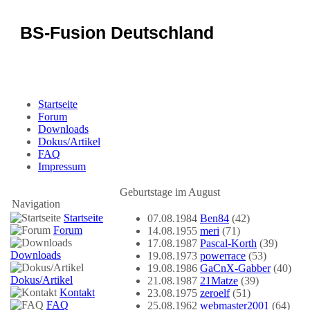
BS-Fusion Deutschland
Sicherheit für das Portal
Startseite
Forum
Downloads
Dokus/Artikel
FAQ
Impressum
Geburtstage im August
Navigation
Startseite
07.08.1984
Ben84
(42)
Forum
14.08.1955
meri
(71)
17.08.1987
Pascal-Korth
(39)
Downloads
19.08.1973
powerrace
(53)
19.08.1986
GaCnX-Gabber
(40)
Dokus/Artikel
21.08.1987
21Matze
(39)
Kontakt
23.08.1975
zeroelf
(51)
FAQ
25.08.1962
webmaster2001
(64)