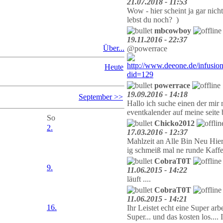
21.07.2018 - 11:53
Wow - hier scheint ja gar nich
lebst du noch?
)
mbcowboy
19.11.2016 - 22:37
Über...
@powerrace
Heute
powerrace
19.09.2016 - 14:18
September >>
Hallo ich suche einen der mir
eventkalender auf meine seit
So
Chicko2012
2.
17.03.2016 - 12:37
Mahlzeit an Alle Bin Neu Hie
ig schmeiß mal ne runde Kaffe
CobraT0T
9.
11.06.2015 - 14:22
läuft ....
CobraT0T
11.06.2015 - 14:21
16.
Ihr Leistet echt eine Super arbe
Super... und das kosten los..