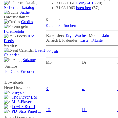
31.08.1956
Rolly8-HL
(70)
Sicherheitskatalog
31.08.1969
baerchen
(57)
Suche
Informationen
Kalender
Credits
Kalender
|
Suchen
Forenregeln
Kalender:
Tag
|
Woche
|
Monat
|
Jahr
RSS
Ansicht:
Kalender
|
Liste
|
KListe
Feeds
Service
Event
<< Juli
Calendar
Satzung
Mo
Di
Surftips
IonCube Encoder
Downloads
Neue Downloads
3.
4.
Greystar
The Player BSF ...
Mp3-Player
Lewitz-Red II
10.
11.
PD-Stats-Panel ...
Top 5 Downloads