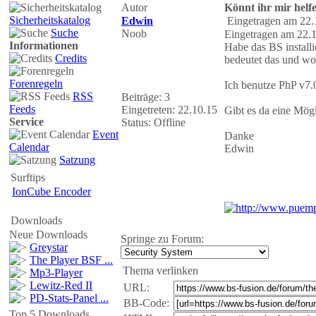
Autor
Könnt ihr mir helf
Sicherheitskatalog
Edwin
Eingetragen am 22.
Suche
Noob
Eingetragen am 22.1
Informationen
Habe das BS install
Credits
bedeutet das und wor
Forenregeln
Ich benutze PhP v7.
RSS
Beiträge: 3
Feeds
Eingetreten: 22.10.15
Gibt es da eine Mögl
Service
Status: Offline
Event
Danke
Calendar
Edwin
Satzung
Surftips
IonCube Encoder
Downloads
Neue Downloads
Springe zu Forum:
Greystar
The Player BSF ...
Thema verlinken
Mp3-Player
Lewitz-Red II
URL:
PD-Stats-Panel ...
BB-Code:
Top 5 Downloads