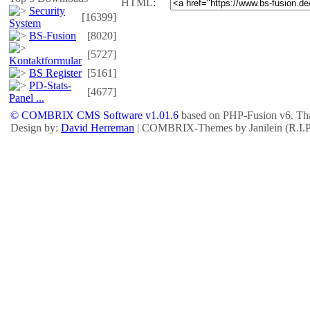
HTML:
Security
[16399]
System
BS-Fusion
[8020]
[5727]
Kontaktformular
BS Register
[5161]
PD-Stats-
[4677]
Panel ...
© COMBRIX CMS Software v1.01.6
based on PHP-Fusion v6. Tha
Design by:
David Herreman
| COMBRIX-Themes by Janilein (R.I.P.