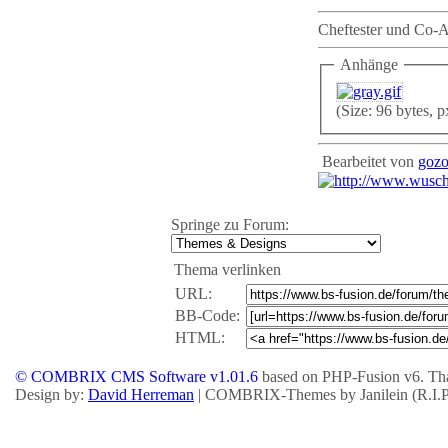
35
}
36
Cheftester und Co-
Anhänge
(Size: 96 bytes, 
Bearbeitet von
goz
Springe zu Forum:
Thema verlinken
URL:
BB-Code:
HTML:
© COMBRIX CMS Software v1.01.6
based on PHP-Fusion v6. Tha
Design by:
David Herreman
| COMBRIX-Themes by Janilein (R.I.P.