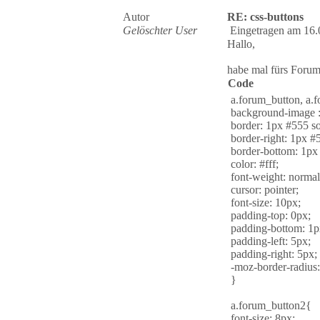
Autor
RE: css-buttons
Gelöschter User
Eingetragen am 16.
Hallo,
habe mal fürs Forum
Code
a.forum_button, a.
background-image :
border: 1px #555 so
border-right: 1px #5
border-bottom: 1px 
color: #fff;
font-weight: normal
cursor: pointer;
font-size: 10px;
padding-top: 0px;
padding-bottom: 1p
padding-left: 5px;
padding-right: 5px;
-moz-border-radius
}
a.forum_button2{
font-size: 8px;