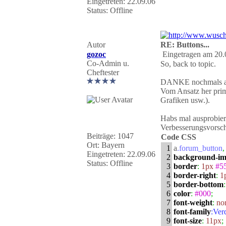
Eingetreten: 22.09.06
Status: Offline
Autor
RE: Buttons...
gozoc
Eingetragen am 20.
Co-Admin u.
So, back to topic.
Cheftester
DANKE nochmals an 
Vom Ansatz her prim
Grafiken usw.).
Habs mal ausprobier
Verbesserungsvorsch
Beiträge: 1047
Code CSS
Ort: Bayern
1
a
.forum_button
,
Eingetreten: 22.09.06
2
background-im
Status: Offline
3
border
:
1px
#5
4
border-right
:
1
5
border-bottom
:
6
color
:
#000
;
7
font-weight
:
no
8
font-family
:Ver
9
font-size
:
11px
;