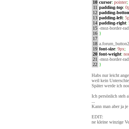
10
cursor
:
pointer
;
11
padding-top
:
0
12
padding-botto
13
padding-left
:
5
14
padding-right
:
15
-moz-border-rad
16
}
17
18
a.forum_button
19
font-size
:
9px
;
20
font-weight
:
no
21
-moz-border-rad
22
}
23
24
a
:hover
.forum_b
Habs nur leicht an
25
background-im
weil kein Unterschie
26
color
:
#000
;
Später werde ich noc
27
font-weight
:
no
28
text-decoration
Ich persönlich steh
29
}
...
30
Kann man aber ja je
31
a
:hover
.forum_b
32
background-im
EDIT:
33
color
:
#000
;
ne kleine winzige Ve
34
text-decoration