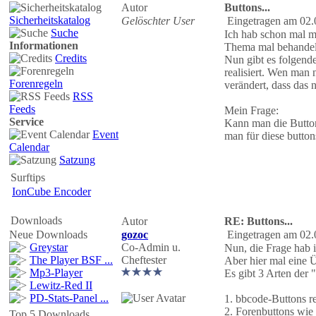
Autor
Buttons...
Sicherheitskatalog
Gelöschter User
Eingetragen am 02.
Suche
Ich hab schon mal m
Informationen
Thema mal behandel
Credits
Nun gibt es folgend
realisiert. Wen man
Forenregeln
verändert, dass das 
RSS
Feeds
Mein Frage:
Service
Kann man die Buttons
Event
man für diese butto
Calendar
Satzung
Surftips
IonCube Encoder
Downloads
Autor
RE: Buttons...
Neue Downloads
gozoc
Eingetragen am 02.
Greystar
Co-Admin u.
Nun, die Frage hab 
The Player BSF ...
Cheftester
Aber hier mal eine Ü
Mp3-Player
Es gibt 3 Arten der 
Lewitz-Red II
PD-Stats-Panel ...
1. bbcode-Buttons r
2. Forenbuttons wie 
Top 5 Downloads