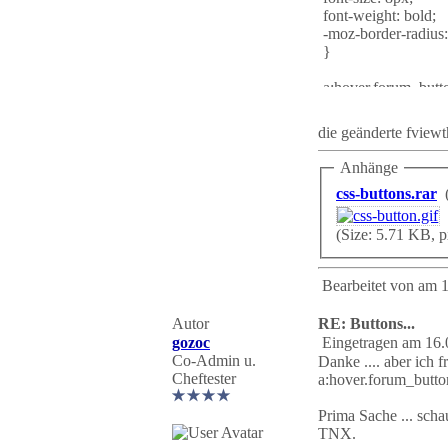
font-weight: bold;
-moz-border-radius
}
a:hover.forum_butt
background-image :
color: #cc0000;
die geänderte fview
font-weight: normal
text-decoration: non
Anhänge
}
css-buttons.rar
a:hover.forum_butt
background-image :
(Size: 5.71 KB, 
color: #cc0000;
text-decoration: non
Bearbeitet von
am 1
}
Autor
RE: Buttons...
gozoc
Eingetragen am 16.
Co-Admin u.
Danke .... aber ich 
Cheftester
a:hover.forum_butto
Prima Sache ... sch
TNX.