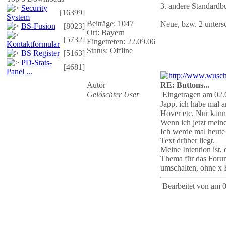
3. andere Standardbu
Security
[16399]
System
Beiträge: 1047
Neue, bzw. 2 untersc
BS-Fusion
[8023]
Ort: Bayern
[5732]
Eingetreten: 22.09.06
Kontaktformular
Status: Offline
BS Register
[5163]
PD-Stats-
[4681]
Panel ...
Autor
RE: Buttons...
Gelöschter User
Eingetragen am 02.
Japp, ich habe mal 
Hover etc. Nur kann
Wenn ich jetzt meine
Ich werde mal heute
Text drüber liegt.
Meine Intention ist,
Thema für das Foru
umschalten, ohne x 
Bearbeitet von
am 0