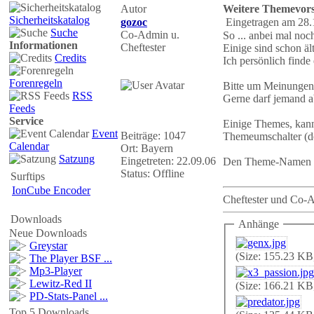
Autor
Weitere Themevors
Sicherheitskatalog
gozoc
Eingetragen am 28.
Suche
Co-Admin u.
So ... anbei mal no
Informationen
Cheftester
Einige sind schon äl
Credits
Ich persönlich finde
Forenregeln
Bitte um Meinungen,
RSS
Gerne darf jemand a
Feeds
Service
Einige Themes, kan
Event
Beiträge: 1047
Themeumschalter (d
Calendar
Ort: Bayern
Satzung
Eingetreten: 22.09.06
Den Theme-Namen ka
Status: Offline
Surftips
IonCube Encoder
Cheftester und Co-
Downloads
Anhänge
Neue Downloads
Greystar
(Size: 155.23 KB
The Player BSF ...
Mp3-Player
Lewitz-Red II
(Size: 166.21 KB
PD-Stats-Panel ...
Top 5 Downloads