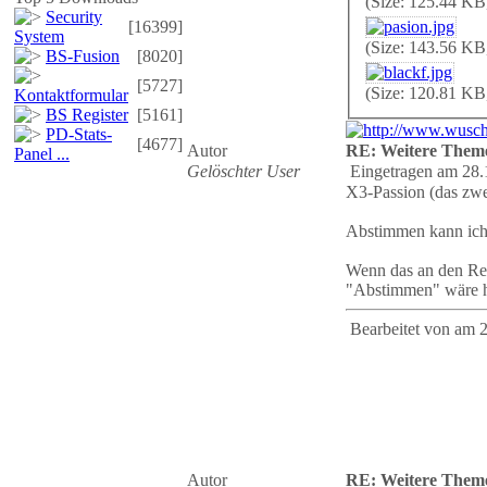
(Size: 125.44 KB
Security
[16399]
System
(Size: 143.56 KB
BS-Fusion
[8020]
[5727]
(Size: 120.81 KB
Kontaktformular
BS Register
[5161]
PD-Stats-
[4677]
Autor
RE: Weitere Them
Panel ...
Gelöschter User
Eingetragen am 28.
X3-Passion (das zweit
Abstimmen kann ich n
Wenn das an den Rec
"Abstimmen" wäre hi
Bearbeitet von
am 2
Autor
RE: Weitere Them