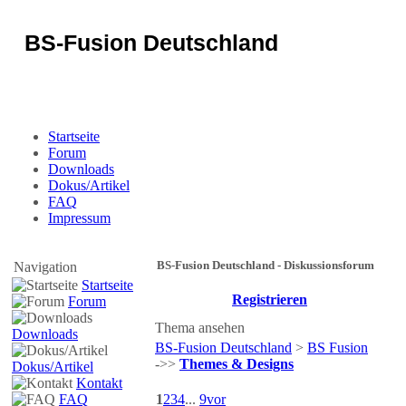
BS-Fusion Deutschland
Sicherheit für das Portal
Startseite
Forum
Downloads
Dokus/Artikel
FAQ
Impressum
BS-Fusion Deutschland - Diskussionsforum
Navigation
Startseite
Registrieren
Forum
Thema ansehen
Downloads
BS-Fusion Deutschland
>
BS Fusion
->>
Themes & Designs
Dokus/Artikel
Kontakt
FAQ
1
2
3
4
...
9
vor