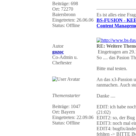
Beiträge: 698
Ort: 72270
Baiersbronn
Es ist alles eine Fr
Eingetreten: 26.06.06
BS-FUSION - KE
Status: Offline
Content Manageme
Autor
RE: Weitere Them
gozoc
Eingetragen am 29.
Co-Admin u.
So .... das Pasion T
Cheftester
Bitte mal testen.
An das x3-Passion u
ranmachen. Auch st
Themenstarter
Danke ....
Beiträge: 1047
EDIT: ich habe noch 
Ort: Bayern
(21:02)
Eingetreten: 22.09.06
EDIT2: so, der Bug 
Status: Offline
EDIT3: noch mal ein
EDIT4: bugfix/änder
fehlten -> BITT