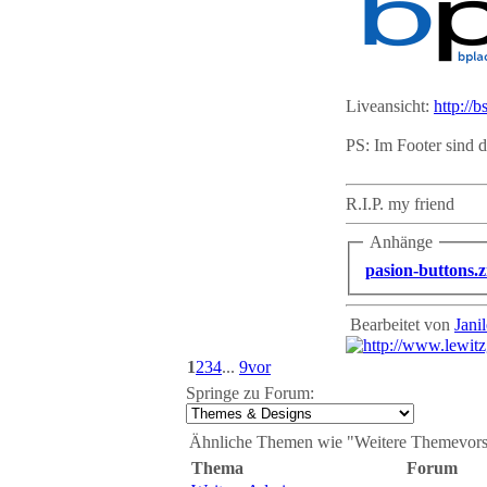
Liveansicht:
http://
PS: Im Footer sind 
R.I.P. my friend
Anhänge
pasion-buttons.z
Bearbeitet von
Janil
1
2
3
4
...
9
vor
Springe zu Forum:
Ähnliche Themen wie "Weitere Themevors
Thema
Forum