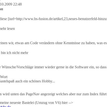
10.2009 22:48
on
ese [iurl=http://www.bs-fusion.de/artikel,23,neues-benutzerfeld-hinzufu
 mehr lesen
nen wir, etwas am Code verändern ohne Kenntnisse zu haben, was es
 bin ich nicht mehr
e Wünsche/Vorschläge immer wieder gerne in die Software ein, so dass
 Wort
 Bastelspaß auch ein schönes Hobby...
en wird unten das PageNav angezeigt welches aber nur zum Index führt
t meine neueste Bastelei (Umzug von V6) hier -->
tt4u.de