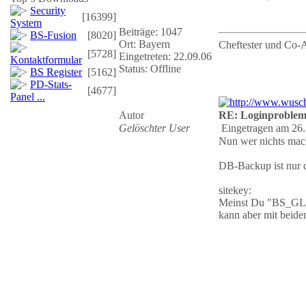
Security
[16399]
System
Beiträge: 1047
BS-Fusion
[8020]
Ort: Bayern
Cheftester und Co-
[5728]
Eingetreten: 22.09.06
Kontaktformular
Status: Offline
BS Register
[5162]
PD-Stats-
[4677]
Panel ...
Autor
RE: Loginproble
Gelöschter User
Eingetragen am 26.
Nun wer nichts mach
DB-Backup ist nur d
sitekey:
Meinst Du "BS_
kann aber mit beid