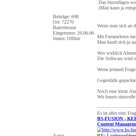
Das hinzufügen weit
(Man kann ja entspr
Beiträge: 698
Ort: 72270
Wenn man sich an d
Baiersbronn
Eingetreten: 26.06.06
Mit Fummeleien mei
Status: Offline
Man kauft sich ja a
Wer wirklich Ahnung
Die Software wird r
Wenn jemand Fragen
Gegenfalls gepackte
Noch eine letzte A
Wir bauen sinnvolle
Es ist alles eine Fr
BS-FUSION - KE
Content Manageme
Autor
RE: Loginproble