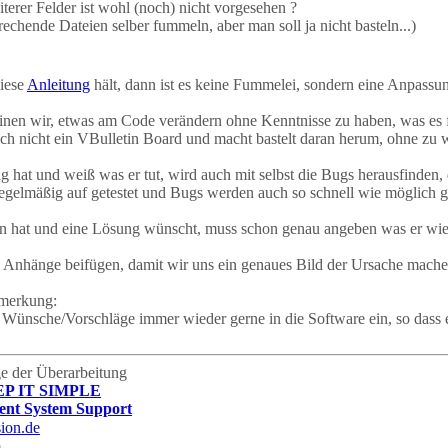
erer Felder ist wohl (noch) nicht vorgesehen ?
echende Dateien selber fummeln, aber man soll ja nicht basteln...)
iese
Anleitung
hält, dann ist es keine Fummelei, sondern eine Anpass
nen wir, etwas am Code verändern ohne Kenntnisse zu haben, was es 
uch nicht ein VBulletin Board und macht bastelt daran herum, ohne zu 
 hat und weiß was er tut, wird auch mit selbst die Bugs herausfinden, 
egelmäßig auf getestet und Bugs werden auch so schnell wie möglich ge
 hat und eine Lösung wünscht, muss schon genau angeben was er wie
 Anhänge beifügen, damit wir uns ein genaues Bild der Ursache mach
nmerkung:
 Wünsche/Vorschläge immer wieder gerne in die Software ein, so dass
age der Überarbeitung
EP IT SIMPLE
nt System Support
m