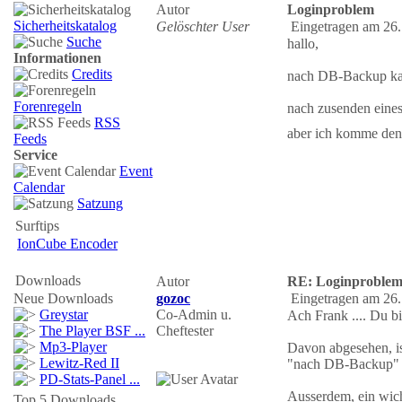
Autor
Loginproblem
Sicherheitskatalog
Gelöschter User
Eingetragen am 26.
Suche
hallo,
Informationen
Credits
nach DB-Backup kan
Forenregeln
nach zusenden eine
RSS
aber ich komme den
Feeds
Service
Event
Calendar
Satzung
Surftips
IonCube Encoder
Downloads
Autor
RE: Loginproble
Neue Downloads
gozoc
Eingetragen am 26.
Greystar
Co-Admin u.
Ach Frank .... Du b
The Player BSF ...
Cheftester
Mp3-Player
Davon abgesehen, is
Lewitz-Red II
"nach DB-Backup" ?
PD-Stats-Panel ...
Ausserdem, ein wicht
Top 5 Downloads