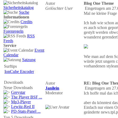
Autor
Blog One Theme
Sicherheitskatalog
Gelöschter User
Eingetragen am 27.
Suche
Mal ne kleine Frage 
Informationen
Credits
Ich hab wie schon a
es auch schon geport
Forenregeln
gestylt werden obwo
RSS
woanderst gerendert
Feeds
Service
Event
Calendar
Wie man auf dem Scr
Satzung
würde jetzt ungern c
vorhandenen stylean
Surftips
IonCube Encoder
Downloads
Autor
RE: Blog One The
Neue Downloads
Janilein
Eingetragen am 27.
Greystar
Moderator
Ich hoffe mal das ic
The Player BSF ...
Mp3-Player
aber du könntest das
Lewitz-Red II
Einfach nur einen O
PD-Stats-Panel ...
geänderte news.tpl.p
Top 5 Downloads