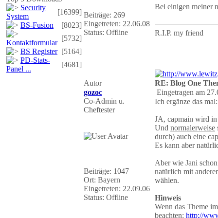
Bei einigen meiner
Security
[16399]
Beiträge: 269
System
Eingetreten: 22.06.08
BS-Fusion
[8023]
Status: Offline
R.I.P. my friend
[5732]
Kontaktformular
BS Register
[5164]
PD-Stats-
[4681]
Panel ...
Autor
RE: Blog One The
gozoc
Eingetragen am 27.
Co-Admin u.
Ich ergänze das mal:
Cheftester
JA, capmain wird in
Und
normalerweise
durch) auch eine ca
Es kann aber natürli
Aber wie Jani schon
Beiträge: 1047
natürlich mit andere
Ort: Bayern
wählen.
Eingetreten: 22.09.06
Status: Offline
Hinweis
Wenn das Theme im C
beachten:
http://www