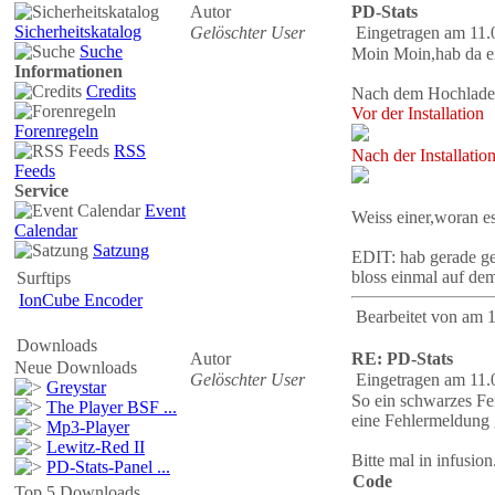
Autor
PD-Stats
Sicherheitskatalog
Gelöschter User
Eingetragen am 11.
Suche
Moin Moin,hab da e
Informationen
Credits
Nach dem Hochladen 
Vor der Installation
Forenregeln
RSS
Nach der Installatio
Feeds
Service
Event
Weiss einer,woran e
Calendar
Satzung
EDIT: hab gerade ge
bloss einmal auf d
Surftips
IonCube Encoder
Bearbeitet von
am 1
Downloads
Autor
RE: PD-Stats
Neue Downloads
Gelöschter User
Eingetragen am 11.
Greystar
So ein schwarzes Fe
The Player BSF ...
eine Fehlermeldung g
Mp3-Player
Lewitz-Red II
Bitte mal in infusio
PD-Stats-Panel ...
Code
Top 5 Downloads