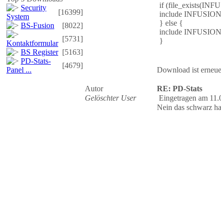
if (file_exists(I
Security
[16399]
include INFUSION
System
} else {
BS-Fusion
[8022]
include INFUSIONS
[5731]
}
Kontaktformular
BS Register
[5163]
PD-Stats-
[4679]
Panel ...
Download ist erneuer
Autor
RE: PD-Stats
Gelöschter User
Eingetragen am 11.
Nein das schwarz ha