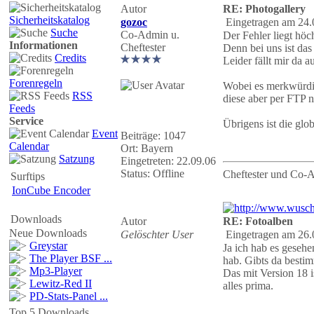
Autor
RE: Photogallery
Sicherheitskatalog
gozoc
Eingetragen am 24.
Suche
Co-Admin u.
Der Fehler liegt höc
Informationen
Cheftester
Denn bei uns ist da
Credits
Leider fällt mir da a
Forenregeln
Wobei es merkwürdig 
RSS
diese aber per FTP 
Feeds
Service
Übrigens ist die glo
Event
Beiträge: 1047
Calendar
Ort: Bayern
Satzung
Eingetreten: 22.09.06
Status: Offline
Cheftester und Co-
Surftips
IonCube Encoder
Downloads
Autor
RE: Fotoalben
Neue Downloads
Gelöschter User
Eingetragen am 26.
Greystar
Ja ich hab es gesehe
The Player BSF ...
hab. Gibts da bestim
Mp3-Player
Das mit Version 18 i
Lewitz-Red II
alles prima.
PD-Stats-Panel ...
Top 5 Downloads