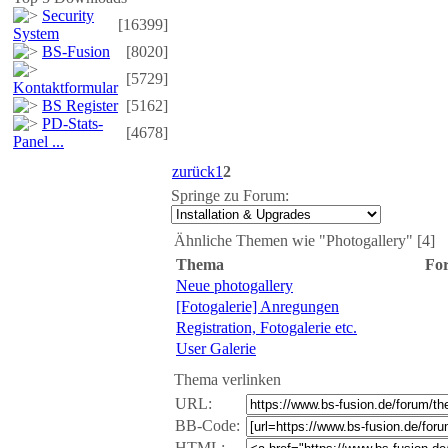
Security
[16399]
System
BS-Fusion
[8020]
[5729]
Kontaktformular
BS Register
[5162]
PD-Stats-
[4678]
Panel ...
zurück
1
2
Springe zu Forum:
Ähnliche Themen wie "Photogallery" [4]
Thema
Fo
Neue photogallery
[Fotogalerie] Anregungen
Registration, Fotogalerie etc.
User Galerie
Thema verlinken
URL:
BB-Code:
HTML: