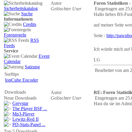
Autor
Foren Statistiken -
Sicherheitskatalog
Gelöschter User
Eingetragen am 25.
Suche
Hallo liebes BS-Fus
Informationen
Credits
auf meiner Seite wer
Forenregeln
Seite :
http://pawnbo
RSS
Feeds
Ich würde mich auf 
Service
Event
LG
Calendar
Satzung
Bearbeitet von
am 2
Surftips
IonCube Encoder
Downloads
Autor
RE: Foren Statisti
Neue Downloads
Gelöschter User
Eingetragen am 25.
Greystar
Hast du sie im Admi
The Player BSF ...
Mp3-Player
Lewitz-Red II
PD-Stats-Panel ...
Top 5 Downloads