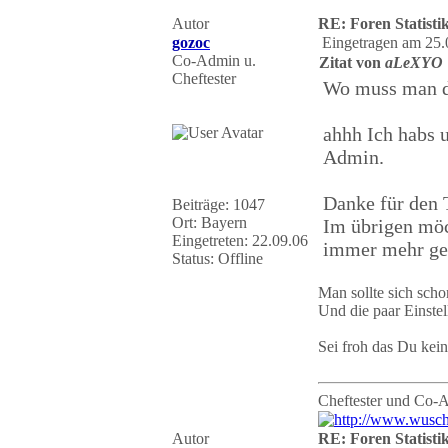
Autor
RE: Foren Statisti
gozoc
Eingetragen am 25.
Co-Admin u.
Zitat von
aLeXYO
Cheftester
Wo muss man di
ahhh Ich habs 
Admin.
Danke für den 
Beiträge: 1047
Ort: Bayern
Im übrigen möc
Eingetreten: 22.09.06
immer mehr gef
Status: Offline
Man sollte sich sch
Und die paar Einste
Sei froh das Du kei
Cheftester und Co-
Autor
RE: Foren Statisti