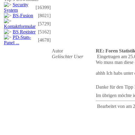
Security
[16399]
System
BS-Fusion
[8021]
[5729]
Kontaktformular
BS Register
[5162]
PD-Stats-
[4678]
Panel ...
Autor
RE: Foren Statisti
Gelöschter User
Eingetragen am 25.
Wo muss man diese 
ahhh Ich habs unter
Danke für den Tipp
Im übrigen möchte i
Bearbeitet von
am 2