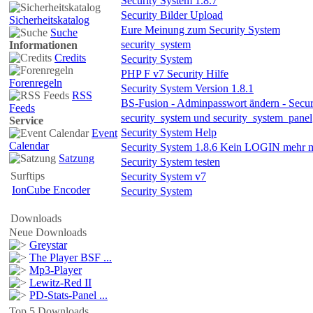
Security System 1.8.7
Security Bilder Upload
Sicherheitskatalog
Eure Meinung zum Security System
Suche
security_system
Informationen
Credits
Security System
PHP F v7 Security Hilfe
Forenregeln
Security System Version 1.8.1
RSS
BS-Fusion - Adminpasswort ändern - Secu
Feeds
security_system und security_system_panel
Service
Security System Help
Event
Calendar
Security System 1.8.6 Kein LOGIN mehr 
Satzung
Security System testen
Surftips
Security System v7
IonCube Encoder
Security System
Downloads
Neue Downloads
Greystar
The Player BSF ...
Mp3-Player
Lewitz-Red II
PD-Stats-Panel ...
Top 5 Downloads