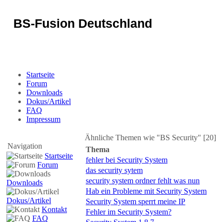
BS-Fusion Deutschland
Sicherheit für das Portal
Startseite
Forum
Downloads
Dokus/Artikel
FAQ
Impressum
Ähnliche Themen wie "BS Security" [20]
Navigation
Thema
Startseite
fehler bei Security System
Forum
das security sytem
security system ordner fehlt was nun
Downloads
Hab ein Probleme mit Security System
Dokus/Artikel
Security System sperrt meine IP
Kontakt
Fehler im Security System?
FAQ