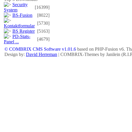
Security
[16399]
System
BS-Fusion
[8022]
[5730]
Kontaktformular
BS Register
[5163]
PD-Stats-
[4679]
Panel ...
© COMBRIX CMS Software v1.01.6
based on PHP-Fusion v6. Tha
Design by:
David Herreman
| COMBRIX-Themes by Janilein (R.I.P.