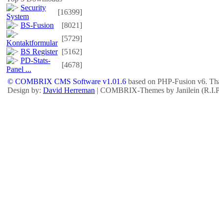
Security
[16399]
System
BS-Fusion
[8021]
[5729]
Kontaktformular
BS Register
[5162]
PD-Stats-
[4678]
Panel ...
© COMBRIX CMS Software v1.01.6
based on PHP-Fusion v6. Tha
Design by:
David Herreman
| COMBRIX-Themes by Janilein (R.I.P.