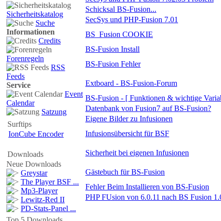
Schicksal BS-Fusion...
Sicherheitskatalog
SecSys und PHP-Fusion 7.01
Suche
Informationen
BS_Fusion COOKIE
Credits
BS-Fusion Install
Forenregeln
BS-Fusion Fehler
RSS
Feeds
Extboard - BS-Fusion-Forum
Service
Event
BS-Fusion - [ Funktionen & wichtige Varia
Calendar
Datenbank von Fusion7 auf BS-Fusion?
Satzung
Eigene Bilder zu Infusionen
Surftips
Infusionsübersicht für BSF
IonCube Encoder
Sicherheit bei eigenen Infusionen
Downloads
Neue Downloads
Gästebuch für BS-Fusion
Greystar
The Player BSF ...
Fehler Beim Installieren von BS-Fusion
Mp3-Player
PHP FUsion von 6.0.11 nach BS Fusion 1.
Lewitz-Red II
PD-Stats-Panel ...
Top 5 Downloads