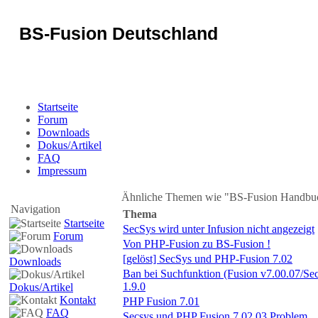
BS-Fusion Deutschland
Sicherheit für das Portal
Startseite
Forum
Downloads
Dokus/Artikel
FAQ
Impressum
Ähnliche Themen wie "BS-Fusion Handbuc
Navigation
Thema
Startseite
SecSys wird unter Infusion nicht angezeigt
Forum
Von PHP-Fusion zu BS-Fusion !
[gelöst] SecSys und PHP-Fusion 7.02
Downloads
Ban bei Suchfunktion (Fusion v7.00.07/Se
1.9.0
Dokus/Artikel
Kontakt
PHP Fusion 7.01
FAQ
Secsys und PHP Fusion 7.02.03 Problem